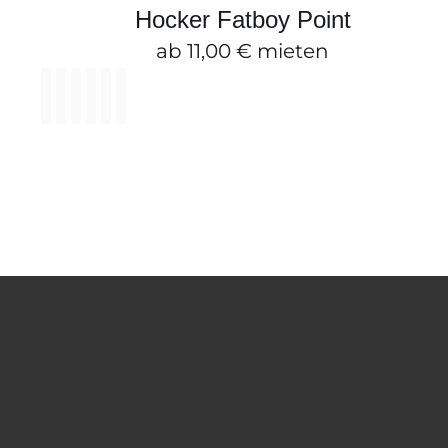
PRODU
SCHNELLANSICHT
Hocker Fatboy Point
WEIST
MEHRE
ab
11,00
€
mieten
VARIAN
AUF.

DIE
OPTION
KÖNNE
AUF
DER
PRODUK
GEWÄHL
WERDE