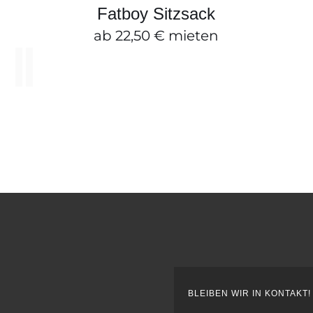
KT
PRODUKT
SCHNELLANSICHT
Fatboy Sitzsack
WEIST
RE
MEHRERE
ab
22,50
€
mieten
TEN
VARIANTE
AUF.


DIE
EN
OPTIONE
N
KÖNNEN
AUF
DER
TSEITE
PRODUKTS
T
GEWÄHLT
N
WERDEN
BLEIBEN WIR IN KONTAKT!