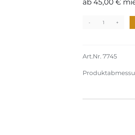
ab
45,00
€
mi
Sessel
04
Menge
Art.Nr. 7745
Produktabmessun