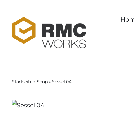
Skip
to
Ho
content
Startseite
»
Shop
»
Sessel 04