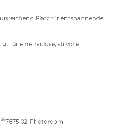
r ausreichend Platz für entspannende
für eine zeitlose, stilvolle
Hocker 02
DIESES
ZUM ANFRAGEKORB HINZUFÜGEN
/