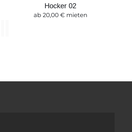
PRODUKT
SCHNELLANSICHT
Hocker 02
WEIST
MEHRERE
ab
20,00
€
mieten
N
VARIANTEN
AUF.
DIE
N
OPTIONEN
KÖNNEN
AUF
DER
EITE
PRODUKTSE
GEWÄHLT
WERDEN