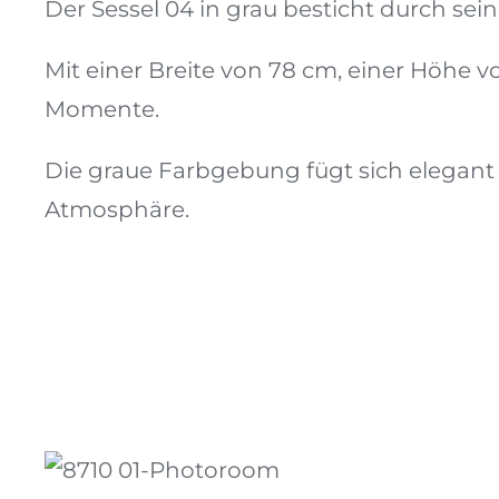
Der Sessel 04 in grau besticht durch s
Mit einer Breite von 78 cm, einer Höhe 
Momente.
Die graue Farbgebung fügt sich elegant i
Atmosphäre.
Hocker Fatboy Point
DIESES
ZUM ANFRAGEKORB HINZUFÜGEN
/