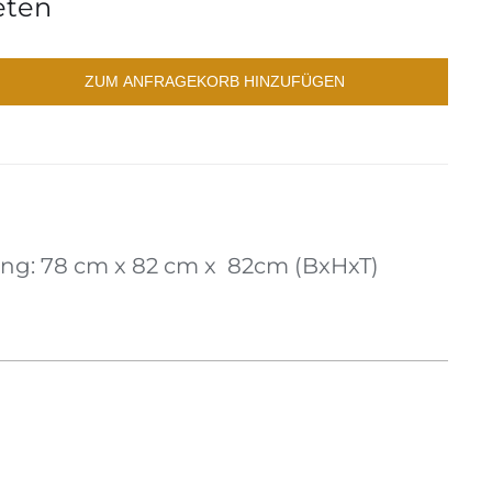
eten
ZUM ANFRAGEKORB HINZUFÜGEN
g: 78 cm x 82 cm x 82cm (BxHxT)