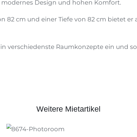
ein modernes Design und hohen Komfort.
von 82 cm und einer Tiefe von 82 cm bietet e
n verschiedenste Raumkonzepte ein und sorgt 
Weitere Mietartikel
Fatboy Sitzsack
DIESES
ZUM ANFRAGEKORB HINZUFÜGEN
/