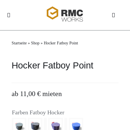
Skip
to
Toggle
Navigation
content
Home
Startseite
»
Shop
»
Hocker Fatboy Point
Shop
Hocker Fatboy Point
Aluvision
Storage
ab
11,00
€
mieten
Über uns
Farben Fatboy Hocker
News
