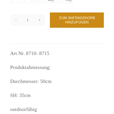
Kontakt
ZUM ANFRAGEKORB
HINZUFÜGEN
Hocker
Fatboy
Point
Menge
Art.Nr. 8710- 8715
Produktabmessung:
Durchmesser: 50cm
SH: 35cm
outdoorfähig