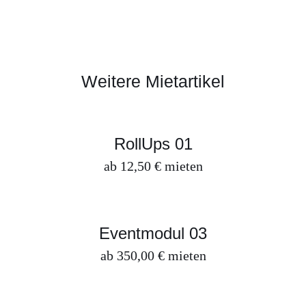
Weitere Mietartikel
RollUps 01
ZUM ANFRAGEKORB HINZUFÜGEN
/
DETAILS
RollUps 01
ab
12,50
€
mieten
Eventmodul 03
ZUM ANFRAGEKORB HINZUFÜGEN
/
DETAILS
Eventmodul 03
ab
350,00
€
mieten
Wegeleitung 01
ZUM ANFRAGEKORB HINZUFÜGEN
/