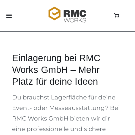
Skip
to
Toggle
content
Navigation
Home
Shop
Einlagerung bei RMC
Works GmbH – Mehr
Aluvision
Platz für deine Ideen
Storage
Du brauchst Lagerfläche für deine
Über uns
Event- oder Messeausstattung? Bei
RMC Works GmbH bieten wir dir
News
eine professionelle und sichere