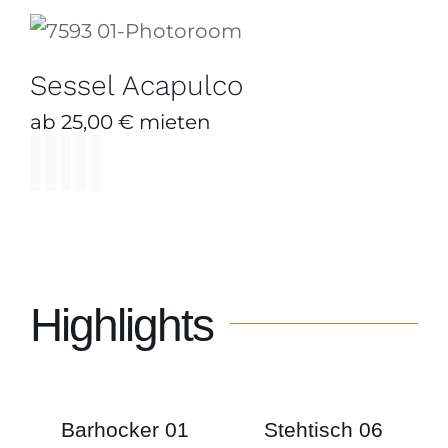
Sessel Acapulco
DIESES
ZUM ANFRAGEKORB HINZUFÜGEN
/
PRODUKT
DETAILS
Sessel Acapulco
WEIST
MEHRERE
ab
25,00
€
mieten
VARIANTE
AUF.

DIE
OPTIONE
KÖNNEN
AUF
DER
PRODUKTS
Highlights
GEWÄHLT
WERDEN
Barhocker 01
Stehtisch 06