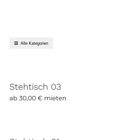
Alle Kategorien
Stehtisch 03
ZUM ANFRAGEKORB HINZUFÜGEN
/
DETAILS
Stehtisch 03
ab
30,00
€
mieten
Stehtisch 01
ZUM ANFRAGEKORB HINZUFÜGEN
/
DETAILS