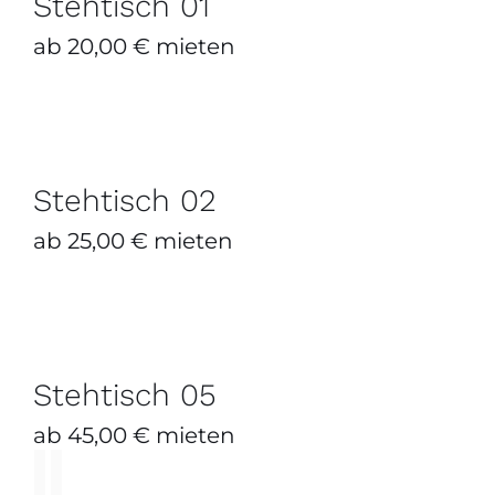
Stehtisch 01
ab
20,00
€
mieten
Stehtisch 02
ZUM ANFRAGEKORB HINZUFÜGEN
/
DETAILS
Stehtisch 02
ab
25,00
€
mieten
Stehtisch 05
DIESES
ZUM ANFRAGEKORB HINZUFÜGEN
/
PRODUKT
DETAILS
Stehtisch 05
WEIST
MEHRERE
ab
45,00
€
mieten
VARIANTE
AUF.
