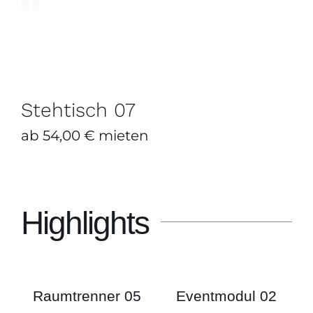
DIE
OPTIONE
KÖNNEN
AUF
Stehtisch 07
DER
ZUM ANFRAGEKORB HINZUFÜGEN
/
PRODUKTS
DETAILS
GEWÄHLT
Stehtisch 07
WERDEN
ab
54,00
€
mieten
Highlights
Raumtrenner 05
Eventmodul 02