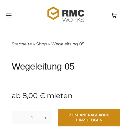
Skip
to
Toggle
content
Navigation
Home
Startseite
»
Shop
»
Wegeleitung 05
Shop
Wegeleitung 05
Aluvision
Storage
ab
8,00
€
mieten
Über uns
ZUM ANFRAGEKORB
HINZUFÜGEN
Wegeleitung
News
05