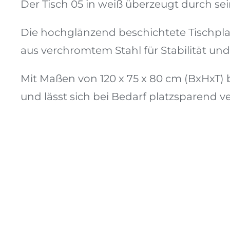
Der Tisch 05 in weiß überzeugt durch se
Die hochglänzend beschichtete Tischplat
aus verchromtem Stahl für Stabilität und F
Mit Maßen von 120 x 75 x 80 cm (BxHxT) 
und lässt sich bei Bedarf platzsparend v
Stuhl 04
ZUM ANFRAGEKORB HINZUFÜGEN
/