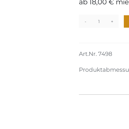
ab
18,00
€
mie
Tisch
05
Menge
Art.Nr. 7498
Produktabmessun