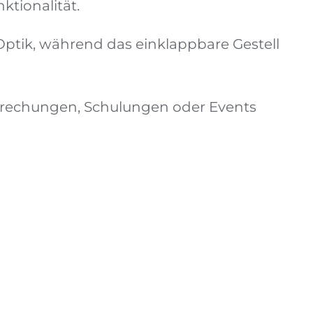
ktionalität.
Optik, während das einklappbare Gestell
esprechungen, Schulungen oder Events
Beistelltisch 07
ZUM ANFRAGEKORB HINZUFÜGEN
/