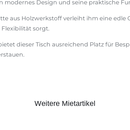
in modernes Design und seine praktische Fun
te aus Holzwerkstoff verleiht ihm eine edle 
lexibilität sorgt.
bietet dieser Tisch ausreichend Platz für B
erstauen.
Weitere Mietartikel
Stuhl 02
ZUM ANFRAGEKORB HINZUFÜGEN
/