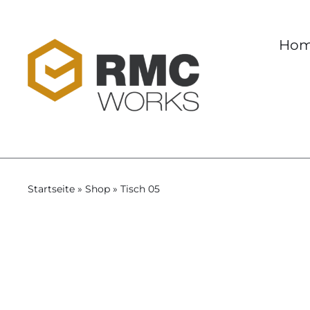
Skip
to
Ho
content
Startseite
»
Shop
»
Tisch 05