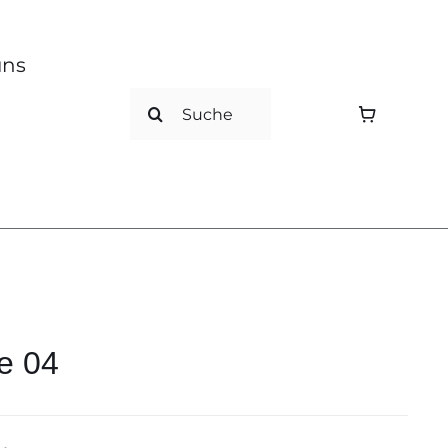
uns
Search
for:
e 04