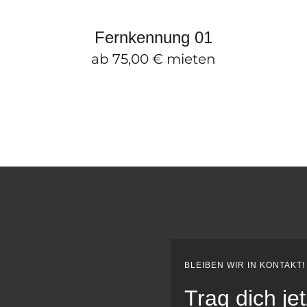
ZUM ANFRAGEKORB HINZUFÜGEN
/
SCHNELLANSICHT
Fernkennung 01
ab
75,00
€
mieten
BLEIBEN WIR IN KONTAKT!
Trag dich je