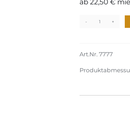
ab
22,50
€
mie
Standleuchte
04
Menge
Art.Nr. 7777
Produktabmessung