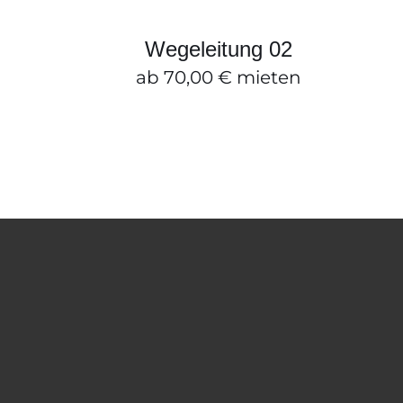
ZUM ANFRAGEKORB HINZUFÜGEN
/
SCHNELLANSICHT
Wegeleitung 02
ab
70,00
€
mieten