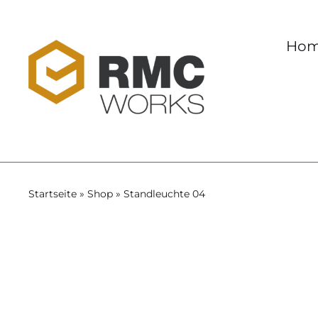
Skip
to
Ho
content
Startseite
»
Shop
»
Standleuchte 04