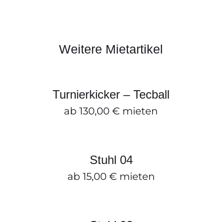
Weitere Mietartikel
Turnierkicker – Tecball
ZUM ANFRAGEKORB HINZUFÜGEN
/
DETAILS
Turnierkicker – Tecball
ab
130,00
€
mieten
Stuhl 04
ZUM ANFRAGEKORB HINZUFÜGEN
/
DETAILS
Stuhl 04
ab
15,00
€
mieten
Stuhl 02
ZUM ANFRAGEKORB HINZUFÜGEN
/
DETAILS