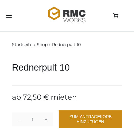
Skip
to
Toggle
content
Navigation
Home
Startseite
»
Shop
»
Rednerpult 10
Shop
Rednerpult 10
Aluvision
Storage
ab
72,50
€
mieten
Über uns
ZUM ANFRAGEKORB
HINZUFÜGEN
Rednerpult
News
10