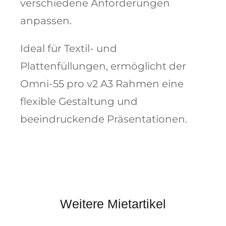
verschiedene Anforderungen
anpassen.
Ideal für Textil- und
Plattenfüllungen, ermöglicht der
Omni-55 pro v2 A3 Rahmen eine
flexible Gestaltung und
beeindruckende Präsentationen.
Weitere Mietartikel
Omni-55 pro v2 A3 Rahmen A
372×2480