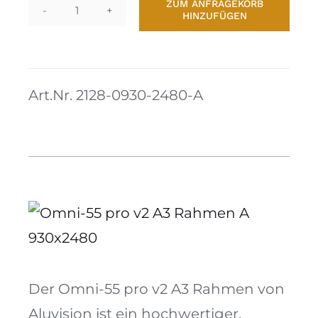
ZUM ANFRAGEKORB
HINZUFÜGEN
Omni-
Kontakt
55
pro
v2
A3
Art.Nr. 2128-0930-2480-A
Rahmen
A
930x2480
Menge
Der Omni-55 pro v2 A3 Rahmen von
Aluvision ist ein hochwertiger,