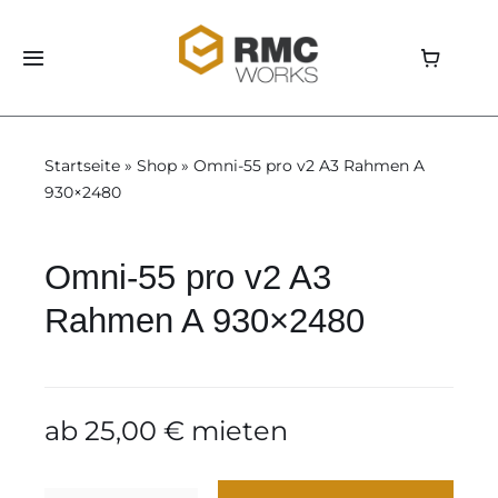
Skip
to
Toggle
content
Navigation
Home
Startseite
»
Shop
»
Omni-55 pro v2 A3 Rahmen A
Shop
930×2480
Aluvision
Omni-55 pro v2 A3
Rahmen A 930×2480
Storage
Über uns
ab
25,00
€
mieten
News