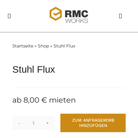
Skip
to
Toggle
content
Navigation
Home
Startseite
»
Shop
»
Stuhl Flux
Shop
Stuhl Flux
Aluvision
Storage
ab
8,00
€
mieten
Über uns
ZUM ANFRAGEKORB
HINZUFÜGEN
Stuhl
News
Flux