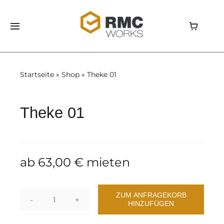
Skip
to
Toggle
content
Navigation
Home
Startseite
»
Shop
»
Theke 01
Shop
Theke 01
Aluvision
Storage
ab
63,00
€
mieten
Über uns
ZUM ANFRAGEKORB
HINZUFÜGEN
Theke
News
01