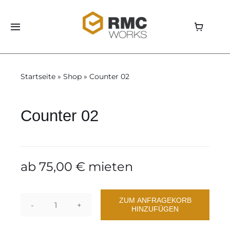
Skip
to
Toggle
content
Navigation
Home
Startseite
»
Shop
»
Counter 02
Shop
Counter 02
Aluvision
Storage
ab
75,00
€
mieten
Über uns
ZUM ANFRAGEKORB
HINZUFÜGEN
Counter
News
02