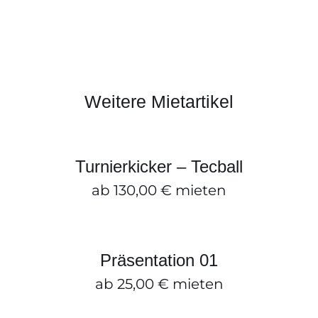
Weitere Mietartikel
Turnierkicker – Tecball
ZUM ANFRAGEKORB HINZUFÜGEN
/
DETAILS
Turnierkicker – Tecball
ab
130,00
€
mieten
Präsentation 01
ZUM ANFRAGEKORB HINZUFÜGEN
/
DETAILS
Präsentation 01
ab
25,00
€
mieten
Aufbewahrung 07